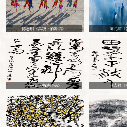
陈忠明《高跷上的舞蹈》
陈允沛《
倪平义《书法作品》
张宏祥《