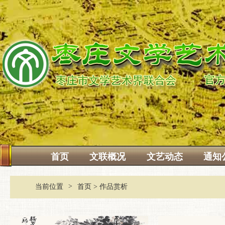
首页
文联概况
文艺动态
通知
>
当前位置
首页
>
作品赏析