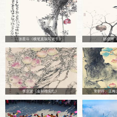
张星斗《横笔直取写老干》
孙成河
李京波《金秋榴实红》
常朝晖、王梅